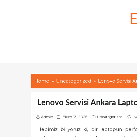
Skip
to
content
Home
Uncategorized
Lenovo Servisi 
Lenovo Servisi Ankara Lapt
P
Admin
Ekim 13, 2025
Uncategorized
N
o
Hepimiz biliyoruz ki, bir laptopun perf
s
t