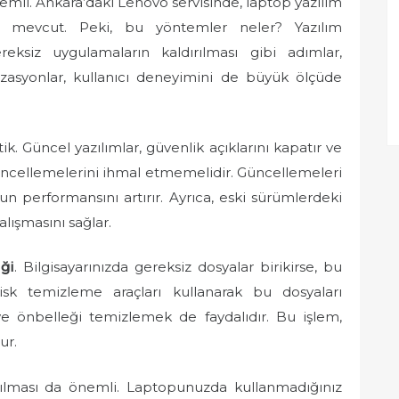
li. Ankara’daki Lenovo servisinde, laptop yazılım
em mevcut. Peki, bu yöntemler neler? Yazılım
eksiz uygulamaların kaldırılması gibi adımlar,
mizasyonlar, kullanıcı deneyimini de büyük ölçüde
ik. Güncel yazılımlar, güvenlik açıklarını kapatır ve
m güncellemelerini ihmal etmemelidir. Güncellemeleri
n performansını artırır. Ayrıca, eski sürümlerdeki
alışmasını sağlar.
ği
. Bilgisayarınızda gereksiz dosyalar birikirse, bu
sk temizleme araçları kullanarak bu dosyaları
e önbelleği temizlemek de faydalıdır. Bu işlem,
ur.
ırılması da önemli. Laptopunuzda kullanmadığınız