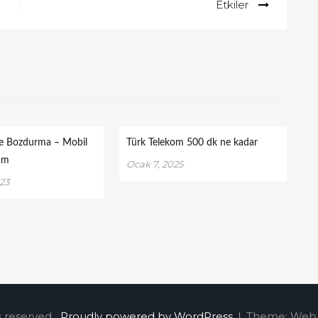
Etkiler
e Bozdurma – Mobil
Türk Telekom 500 dk ne kadar
um
Ocak 7, 2025
023
s reserved.
Proudly powered by WordPress
|
Theme: Web