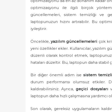
optimizasyonu da en az donanım kadar önem
e
optimizasyonu ile ilgili birçok yönt
d
güncellemeleri, sistem temizliği ve ger
o
laptopunuzun hızını artırabilir. Bu opti
n
iyileştirir.
Öncelikle,
yazılım güncellemeleri
çok krit
yeni özellikler ekler. Kullanıcılar, yazılı
düzenli olarak kontrol etmek, laptopunuzu
hataları düzeltir. Bu, laptopun daha stabil ç
Bir diğer önemli adım ise
sistem temizli
durum performansı olumsuz etkiler. Di
kaldırabilirsiniz. Ayrıca,
geçici dosyaları
v
laptopun daha hızlı çalışmasına yardımcı ol
Son olarak, gereksiz uygulamaların kald