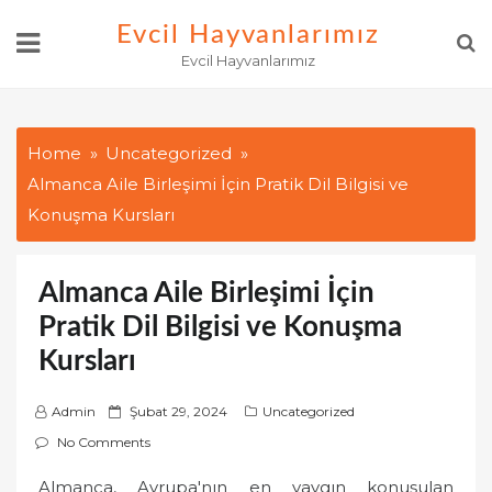
Skip
Evcil Hayvanlarımız
to
Evcil Hayvanlarımız
content
Home
Uncategorized
Almanca Aile Birleşimi İçin Pratik Dil Bilgisi ve
Konuşma Kursları
Almanca Aile Birleşimi İçin
Pratik Dil Bilgisi ve Konuşma
Kursları
P
Admin
Şubat 29, 2024
Uncategorized
o
No Comments
s
Almanca, Avrupa'nın en yaygın konuşulan
t