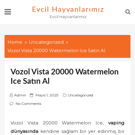
Skip
Evcil Hayvanlarımız
to
Evcil Hayvanlarımız
content
Home
Uncategorized
Vozol Vista 20000 Watermelon Ice Satın Al
Vozol Vista 20000 Watermelon
Ice Satın Al
P
Admin
Mayıs 1, 2025
Uncategorized
o
No Comments
s
t
Vozol Vista 20000 Watermelon Ice,
vaping
e
dünyasında
kendine sağlam bir yer edinmiş bir
d