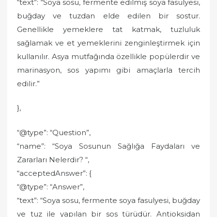
“text”: “Soya sosu, fermente edilmiş soya fasulyesi,
buğday ve tuzdan elde edilen bir sostur.
Genellikle yemeklere tat katmak, tuzluluk
sağlamak ve et yemeklerini zenginleştirmek için
kullanılır. Asya mutfağında özellikle popülerdir ve
marinasyon, sos yapımı gibi amaçlarla tercih
edilir.”
},
“@type”: “Question”,
“name”: “Soya Sosunun Sağlığa Faydaları ve
Zararları Nelerdir? “,
“acceptedAnswer”: {
“@type”: “Answer”,
“text”: “Soya sosu, fermente soya fasulyesi, buğday
ve tuz ile yapılan bir sos türüdür. Antioksidan