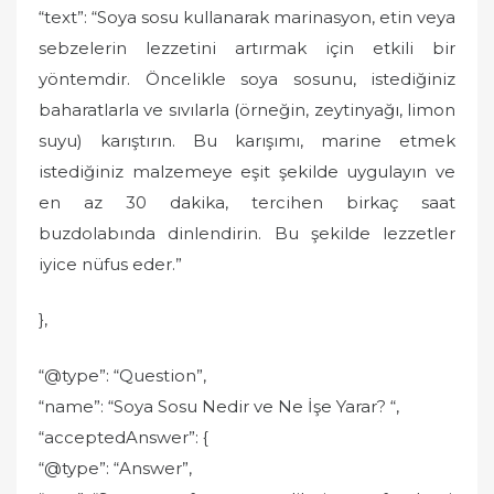
“text”: “Soya sosu kullanarak marinasyon, etin veya
sebzelerin lezzetini artırmak için etkili bir
yöntemdir. Öncelikle soya sosunu, istediğiniz
baharatlarla ve sıvılarla (örneğin, zeytinyağı, limon
suyu) karıştırın. Bu karışımı, marine etmek
istediğiniz malzemeye eşit şekilde uygulayın ve
en az 30 dakika, tercihen birkaç saat
buzdolabında dinlendirin. Bu şekilde lezzetler
iyice nüfus eder.”
},
“@type”: “Question”,
“name”: “Soya Sosu Nedir ve Ne İşe Yarar? “,
“acceptedAnswer”: {
“@type”: “Answer”,