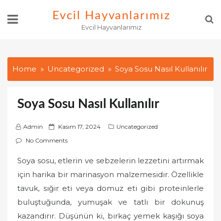
Skip
Evcil Hayvanlarımız
to
Evcil Hayvanlarımız
content
Home
Uncategorized
Soya Sosu Nasıl Kullanılır
Soya Sosu Nasıl Kullanılır
P
Admin
Kasım 17, 2024
Uncategorized
o
No Comments
s
Soya sosu, etlerin ve sebzelerin lezzetini artırmak
t
için harika bir marinasyon malzemesidir. Özellikle
e
d
tavuk, sığır eti veya domuz eti gibi proteinlerle
o
buluştuğunda, yumuşak ve tatlı bir dokunuş
n
kazandırır. Düşünün ki, birkaç yemek kaşığı soya