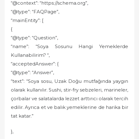
“@context”: “https://schema.org”,
“@type”: “FAQPage”,
“mainEntity”: [
{
“@type”: “Question”,
“name”: “Soya Sosunu Hangi Yemeklerde
Kullanabilirim? “,
“acceptedAnswer”: {
“@type”: “Answer”,
“text”: “Soya sosu, Uzak Doğu mutfağında yaygın
olarak kullanılır. Sushi, stir-fry sebzeleri, marineler,
çorbalar ve salatalarda lezzet arttırıcı olarak tercih
edilir. Ayrıca et ve balık yemeklerine de harika bir
tat katar.”
},