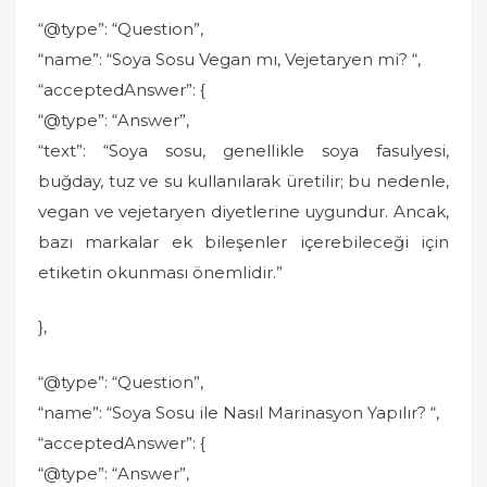
“@type”: “Question”,
“name”: “Soya Sosu Vegan mı, Vejetaryen mi? “,
“acceptedAnswer”: {
“@type”: “Answer”,
“text”: “Soya sosu, genellikle soya fasulyesi,
buğday, tuz ve su kullanılarak üretilir; bu nedenle,
vegan ve vejetaryen diyetlerine uygundur. Ancak,
bazı markalar ek bileşenler içerebileceği için
etiketin okunması önemlidir.”
},
“@type”: “Question”,
“name”: “Soya Sosu ile Nasıl Marinasyon Yapılır? “,
“acceptedAnswer”: {
“@type”: “Answer”,