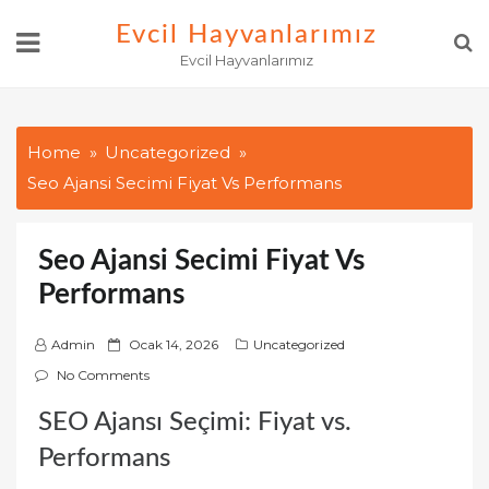
Skip
Evcil Hayvanlarımız
to
Evcil Hayvanlarımız
content
Home
Uncategorized
Seo Ajansi Secimi Fiyat Vs Performans
Seo Ajansi Secimi Fiyat Vs
Performans
P
Admin
Ocak 14, 2026
Uncategorized
o
No Comments
s
SEO Ajansı Seçimi: Fiyat vs.
t
e
Performans
d