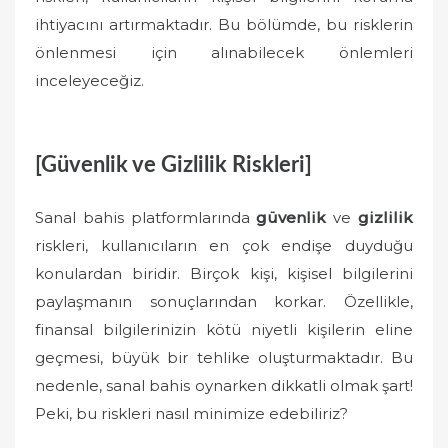
ihtiyacını artırmaktadır. Bu bölümde, bu risklerin
önlenmesi için alınabilecek önlemleri
inceleyeceğiz.
[Güvenlik ve Gizlilik Riskleri]
Sanal bahis platformlarında
güvenlik
ve
gizlilik
riskleri, kullanıcıların en çok endişe duyduğu
konulardan biridir. Birçok kişi, kişisel bilgilerini
paylaşmanın sonuçlarından korkar. Özellikle,
finansal bilgilerinizin kötü niyetli kişilerin eline
geçmesi, büyük bir tehlike oluşturmaktadır. Bu
nedenle, sanal bahis oynarken dikkatli olmak şart!
Peki, bu riskleri nasıl minimize edebiliriz?