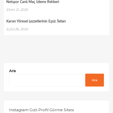
Netspor Canlı Maç İzleme Rehberi
Ekim 21, 2025
Karsın Yöresel Lezzetlerinin Eşsiz Tatları
Eylül 26, 2024
Ara
Ara
Instagram Gizli Profil Görme Sitesi