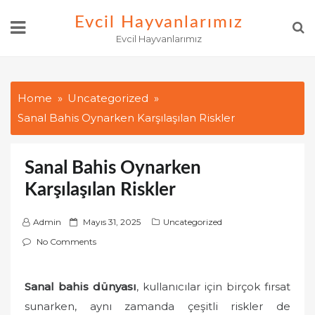
Skip
Evcil Hayvanlarımız
to
Evcil Hayvanlarımız
content
Home
Uncategorized
Sanal Bahis Oynarken Karşılaşılan Riskler
Sanal Bahis Oynarken
Karşılaşılan Riskler
P
Admin
Mayıs 31, 2025
Uncategorized
o
No Comments
s
t
Sanal bahis dünyası
, kullanıcılar için birçok fırsat
e
sunarken, aynı zamanda çeşitli riskler de
d