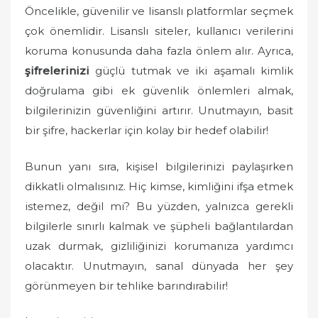
Öncelikle, güvenilir ve lisanslı platformlar seçmek
çok önemlidir. Lisanslı siteler, kullanıcı verilerini
koruma konusunda daha fazla önlem alır. Ayrıca,
şifrelerinizi
güçlü tutmak ve iki aşamalı kimlik
doğrulama gibi ek güvenlik önlemleri almak,
bilgilerinizin güvenliğini artırır. Unutmayın, basit
bir şifre, hackerlar için kolay bir hedef olabilir!
Bunun yanı sıra, kişisel bilgilerinizi paylaşırken
dikkatli olmalısınız. Hiç kimse, kimliğini ifşa etmek
istemez, değil mi? Bu yüzden, yalnızca gerekli
bilgilerle sınırlı kalmak ve şüpheli bağlantılardan
uzak durmak, gizliliğinizi korumanıza yardımcı
olacaktır. Unutmayın, sanal dünyada her şey
görünmeyen bir tehlike barındırabilir!