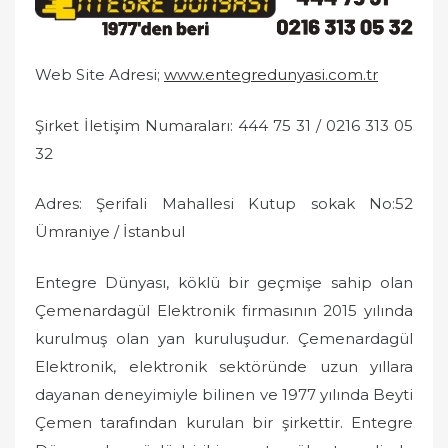
e
d
o
Web Site Adresi;
www.entegredunyasi.com.tr
n
Şirket İletişim Numaraları: 444 75 31 / 0216 313 05
32
Adres: Şerifali Mahallesi Kutup sokak No:52
Ümraniye / İstanbul
Entegre Dünyası, köklü bir geçmişe sahip olan
Çemenardagül Elektronik firmasının 2015 yılında
kurulmuş olan yan kuruluşudur. Çemenardagül
Elektronik, elektronik sektöründe uzun yıllara
dayanan deneyimiyle bilinen ve 1977 yılında Beyti
Çemen tarafından kurulan bir şirkettir. Entegre