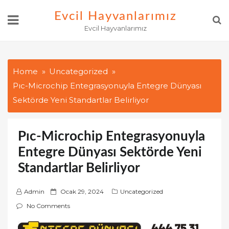
Skip
Evcil Hayvanlarımız
to
Evcil Hayvanlarımız
content
Home
Uncategorized
Pıc-Microchip Entegrasyonuyla Entegre Dünyası
Sektörde Yeni Standartlar Belirliyor
Pıc-Microchip Entegrasyonuyla
Entegre Dünyası Sektörde Yeni
Standartlar Belirliyor
P
Admin
Ocak 29, 2024
Uncategorized
o
No Comments
s
t