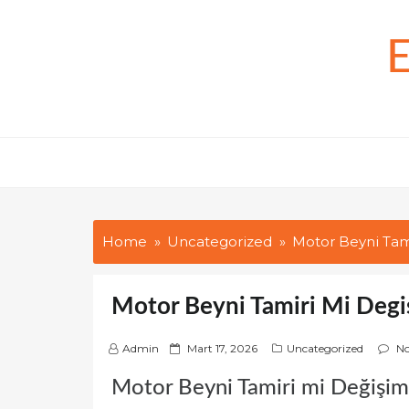
Skip
to
content
Home
Uncategorized
Motor Beyni Tam
Motor Beyni Tamiri Mi Degi
P
Admin
Mart 17, 2026
Uncategorized
N
o
Motor Beyni Tamiri mi Değişim
s
t