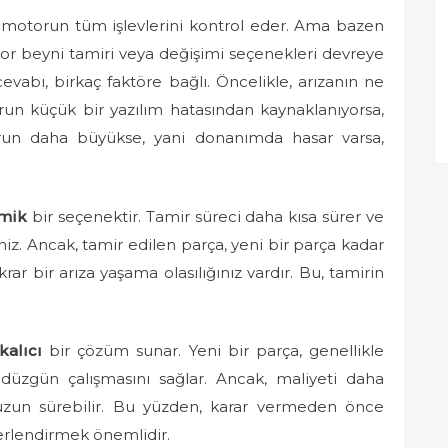
a, motorun tüm işlevlerini kontrol eder. Ama bazen
tor beyni tamiri veya değişimi seçenekleri devreye
evabı, birkaç faktöre bağlı. Öncelikle, arızanın ne
run küçük bir yazılım hatasından kaynaklanıyorsa,
orun daha büyükse, yani donanımda hasar varsa,
mik
bir seçenektir. Tamir süreci daha kısa sürer ve
iz. Ancak, tamir edilen parça, yeni bir parça kadar
krar bir arıza yaşama olasılığınız vardır. Bu, tamirin
kalıcı
bir çözüm sunar. Yeni bir parça, genellikle
zgün çalışmasını sağlar. Ancak, maliyeti daha
uzun sürebilir. Bu yüzden, karar vermeden önce
ğerlendirmek önemlidir.