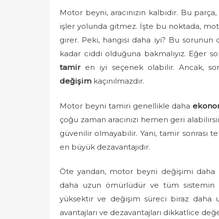
e
Motor beyni, aracınızın kalbidir. Bu parç
d
işler yolunda gitmez. İşte bu noktada, mo
o
girer. Peki, hangisi daha iyi? Bu sorunun c
n
kadar ciddi olduğuna bakmalıyız. Eğer so
tamir
en iyi seçenek olabilir. Ancak, s
değişim
kaçınılmazdır.
Motor beyni tamiri genellikle daha
ekono
çoğu zaman aracınızı hemen geri alabilirsin
güvenilir olmayabilir. Yani, tamir sonrası te
en büyük dezavantajıdır.
Öte yandan, motor beyni değişimi daha
daha uzun ömürlüdür ve tüm sistemin dü
yüksektir ve değişim süreci biraz daha 
avantajları ve dezavantajları dikkatlice de