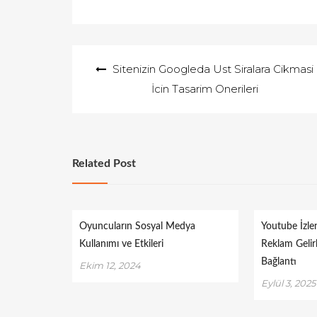
Yazı
Sitenizin Googleda Ust Siralara Cikmasi
gezinmesi
İcin Tasarim Onerileri
Related Post
Oyuncuların Sosyal Medya
Youtube İzl
Kullanımı ve Etkileri
Reklam Gelirl
Bağlantı
Ekim 12, 2024
Eylül 3, 2025