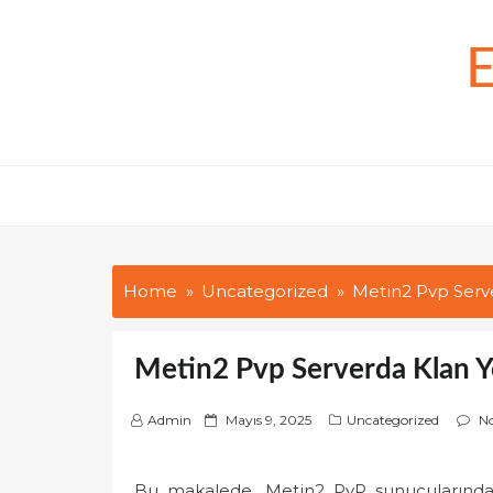
Skip
to
content
Home
Uncategorized
Metin2 Pvp Serv
Metin2 Pvp Serverda Klan Y
P
Admin
Mayıs 9, 2025
Uncategorized
N
o
s
Bu makalede, Metin2 PvP sunucularında kl
t