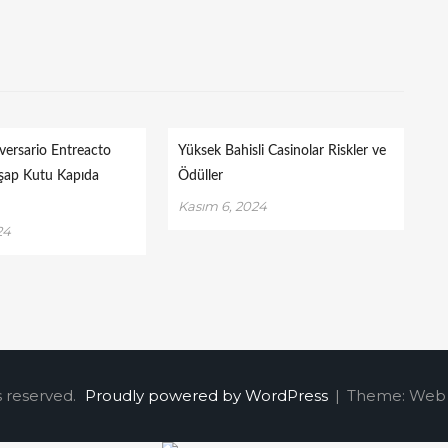
versario Entreacto
Yüksek Bahisli Casinolar Riskler ve
şap Kutu Kapıda
Ödüller
Kasım 6, 2024
24
s reserved.
Proudly powered by WordPress
|
Theme: Web