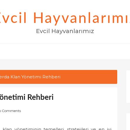
Evcil Hayvanlarımı
Evcil Hayvanlarımız
erda Klan Yönetimi Rehberi
önetimi Rehberi
o Comments
an yönetiminin temelleri, stratejileri ve en iyi