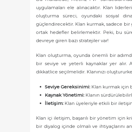
e
uygulamaları ele alınacaktır. Klan liderler
d
oluşturma süreci, oyundaki sosyal dinam
o
güçlendirecektir. Klan kurmak, sadece bir 
n
ortak hedefler belirlemektir. Peki, bu süre
devreye giren bazı stratejiler var!
Klan oluşturma, oyunda önemli bir adımdır.
bir seviye ve yeterli kaynaklar yer alır. 
dikkatlice seçilmelidir. Klanınızı oluştururk
Seviye Gereksinimi:
Klan kurmak için be
Kaynak Yönetimi:
Klanın sürdürülebilirl
İletişim:
Klan üyeleriyle etkili bir ileti
Klan içi iletişim, başarılı bir yönetim için k
bir diyalog içinde olmalı ve ihtiyaçlarını a