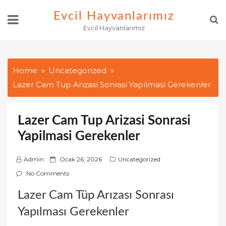
Skip
Evcil Hayvanlarımız
to
Evcil Hayvanlarımız
content
Home
Uncategorized
Lazer Cam Tup Arizasi Sonrasi Yapilmasi Gerekenler
Lazer Cam Tup Arizasi Sonrasi
Yapilmasi Gerekenler
P
Admin
Ocak 26, 2026
Uncategorized
o
No Comments
s
Lazer Cam Tüp Arızası Sonrası
t
e
Yapılması Gerekenler
d