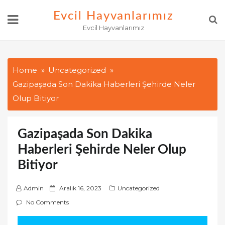
Skip
Evcil Hayvanlarımız
to
Evcil Hayvanlarımız
content
Home
Uncategorized
Gazipaşada Son Dakika Haberleri Şehirde Neler
Olup Bitiyor
Gazipaşada Son Dakika
Haberleri Şehirde Neler Olup
Bitiyor
P
Admin
Aralık 16, 2023
Uncategorized
o
No Comments
s
t