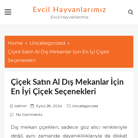
Skip
Evcil Hayvanlarımız
to
Evcil Hayvanlarımız
content
Home
Uncategorized
Çiçek Satın Al Dış Mekanlar İçin En İyi Çiçek
Seçenekleri
Çiçek Satın Al Dış Mekanlar İçin
En İyi Çiçek Seçenekleri
P
Admin
Eylül 28, 2024
Uncategorized
o
No Comments
s
Dış mekan çiçekleri, sadece göz alıcı renkleriyle
t
değil, aynı zamanda dayanıklılıklarıyla da dikkat
e