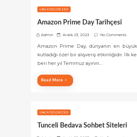
n
UNCATEGORIZED
Amazon Prime Day Tarihçesi
P
Admin
Aralık 23, 2023
No Comments
o
Amazon Prime Day, dünyanın en büyük e
s
kutladığı özel bir alışveriş etkinliğidir. İ
t
e
beri her yıl Temmuz ayının…
d
o
Read More
n
UNCATEGORIZED
Tunceli Bedava Sohbet Siteleri