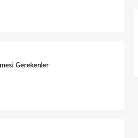
ilmesi Gerekenler