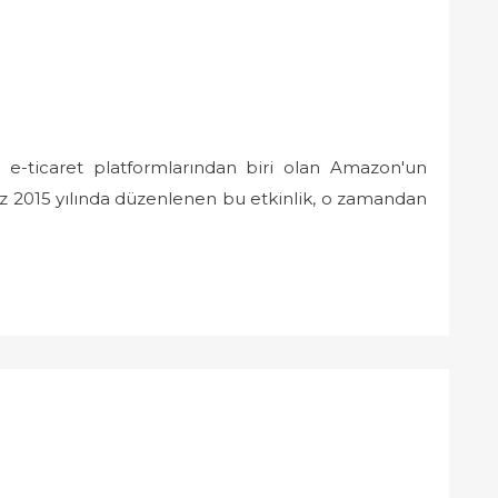
-ticaret platformlarından biri olan Amazon'un
lk kez 2015 yılında düzenlenen bu etkinlik, o zamandan