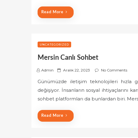
o
Read More
n
UNCATEGORIZED
Mersin Canlı Sohbet
P
Admin
Aralık 22, 2023
No Comments
o
Günümüzde iletişim teknolojileri hızla ge
s
değişiyor. İnsanların sosyal ihtiyaçlarını k
t
e
sohbet platformları da bunlardan biri. Mer
d
o
Read More
n