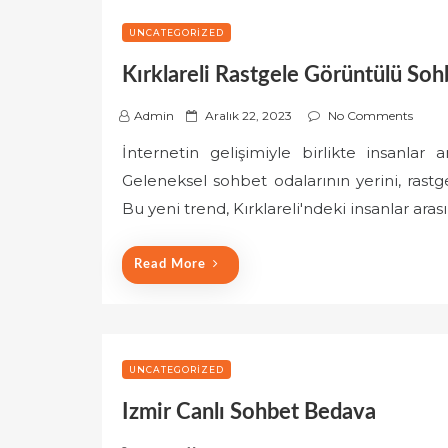
UNCATEGORIZED
Kırklareli Rastgele Görüntülü Soh
P
Admin
Aralık 22, 2023
No Comments
o
İnternetin gelişimiyle birlikte insanlar 
s
Geleneksel sohbet odalarının yerini, rast
t
e
Bu yeni trend, Kırklareli'ndeki insanlar ara
d
o
Read More
n
UNCATEGORIZED
Izmir Canlı Sohbet Bedava