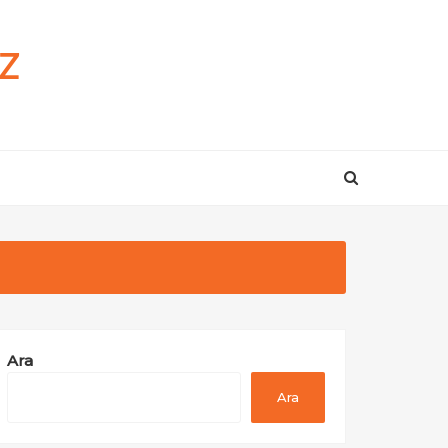
z
Ara
Ara