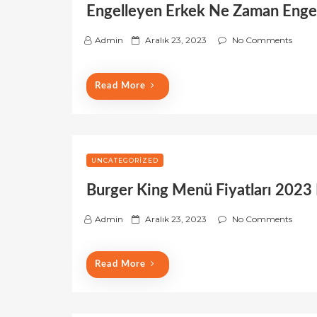
Engelleyen Erkek Ne Zaman Engeli
P
Admin
Aralık 23, 2023
No Comments
o
s
t
Read More
e
d
o
n
UNCATEGORIZED
Burger King Menü Fiyatları 202
P
Admin
Aralık 23, 2023
No Comments
o
s
t
Read More
e
d
o