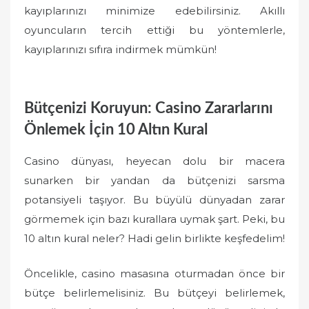
kayıplarınızı minimize edebilirsiniz. Akıllı
oyuncuların tercih ettiği bu yöntemlerle,
kayıplarınızı sıfıra indirmek mümkün!
Bütçenizi Koruyun: Casino Zararlarını
Önlemek İçin 10 Altın Kural
Casino dünyası, heyecan dolu bir macera
sunarken bir yandan da bütçenizi sarsma
potansiyeli taşıyor. Bu büyülü dünyadan zarar
görmemek için bazı kurallara uymak şart. Peki, bu
10 altın kural neler? Hadi gelin birlikte keşfedelim!
Öncelikle, casino masasına oturmadan önce bir
bütçe belirlemelisiniz. Bu bütçeyi belirlemek,