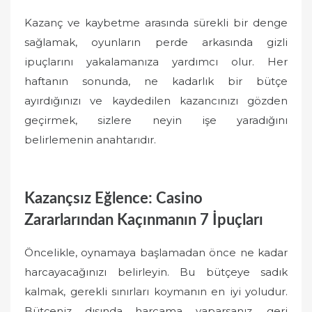
Kazanç ve kaybetme arasında sürekli bir denge
sağlamak, oyunların perde arkasında gizli
ipuçlarını yakalamanıza yardımcı olur. Her
haftanın sonunda, ne kadarlık bir bütçe
ayırdığınızı ve kaydedilen kazancınızı gözden
geçirmek, sizlere neyin işe yaradığını
belirlemenin anahtarıdır.
Kazançsız Eğlence: Casino
Zararlarından Kaçınmanın 7 İpuçları
Öncelikle, oynamaya başlamadan önce ne kadar
harcayacağınızı belirleyin. Bu bütçeye sadık
kalmak, gerekli sınırları koymanın en iyi yoludur.
Bütçeniz dışında harcama yaparsanız, geri