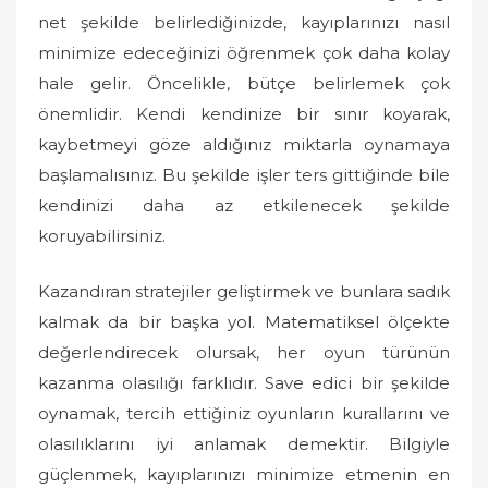
net şekilde belirlediğinizde, kayıplarınızı nasıl
minimize edeceğinizi öğrenmek çok daha kolay
hale gelir. Öncelikle, bütçe belirlemek çok
önemlidir. Kendi kendinize bir sınır koyarak,
kaybetmeyi göze aldığınız miktarla oynamaya
başlamalısınız. Bu şekilde işler ters gittiğinde bile
kendinizi daha az etkilenecek şekilde
koruyabilirsiniz.
Kazandıran stratejiler geliştirmek ve bunlara sadık
kalmak da bir başka yol. Matematiksel ölçekte
değerlendirecek olursak, her oyun türünün
kazanma olasılığı farklıdır. Save edici bir şekilde
oynamak, tercih ettiğiniz oyunların kurallarını ve
olasılıklarını iyi anlamak demektir. Bilgiyle
güçlenmek, kayıplarınızı minimize etmenin en