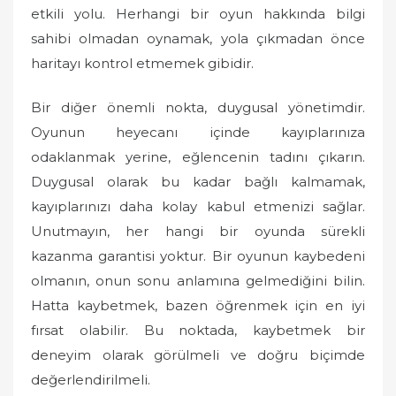
etkili yolu. Herhangi bir oyun hakkında bilgi
sahibi olmadan oynamak, yola çıkmadan önce
haritayı kontrol etmemek gibidir.
Bir diğer önemli nokta, duygusal yönetimdir.
Oyunun heyecanı içinde kayıplarınıza
odaklanmak yerine, eğlencenin tadını çıkarın.
Duygusal olarak bu kadar bağlı kalmamak,
kayıplarınızı daha kolay kabul etmenizi sağlar.
Unutmayın, her hangi bir oyunda sürekli
kazanma garantisi yoktur. Bir oyunun kaybedeni
olmanın, onun sonu anlamına gelmediğini bilin.
Hatta kaybetmek, bazen öğrenmek için en iyi
fırsat olabilir. Bu noktada, kaybetmek bir
deneyim olarak görülmeli ve doğru biçimde
değerlendirilmeli.