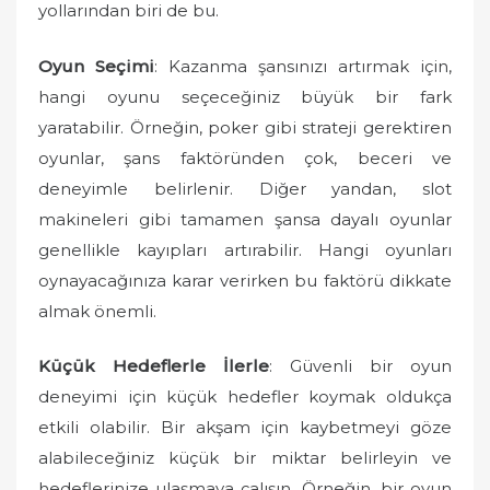
yollarından biri de bu.
Oyun Seçimi
: Kazanma şansınızı artırmak için,
hangi oyunu seçeceğiniz büyük bir fark
yaratabilir. Örneğin, poker gibi strateji gerektiren
oyunlar, şans faktöründen çok, beceri ve
deneyimle belirlenir. Diğer yandan, slot
makineleri gibi tamamen şansa dayalı oyunlar
genellikle kayıpları artırabilir. Hangi oyunları
oynayacağınıza karar verirken bu faktörü dikkate
almak önemli.
Küçük Hedeflerle İlerle
: Güvenli bir oyun
deneyimi için küçük hedefler koymak oldukça
etkili olabilir. Bir akşam için kaybetmeyi göze
alabileceğiniz küçük bir miktar belirleyin ve
hedeflerinize ulaşmaya çalışın. Örneğin, bir oyun