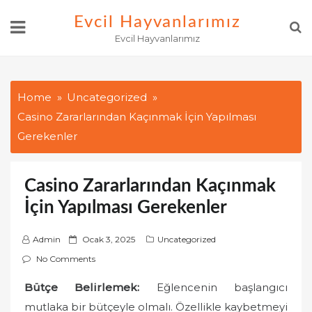
Skip
Evcil Hayvanlarımız
to
Evcil Hayvanlarımız
content
Home
Uncategorized
Casino Zararlarından Kaçınmak İçin Yapılması
Gerekenler
Casino Zararlarından Kaçınmak
İçin Yapılması Gerekenler
P
Admin
Ocak 3, 2025
Uncategorized
o
No Comments
s
Bütçe Belirlemek:
Eğlencenin başlangıcı
t
mutlaka bir bütçeyle olmalı. Özellikle kaybetmeyi
e