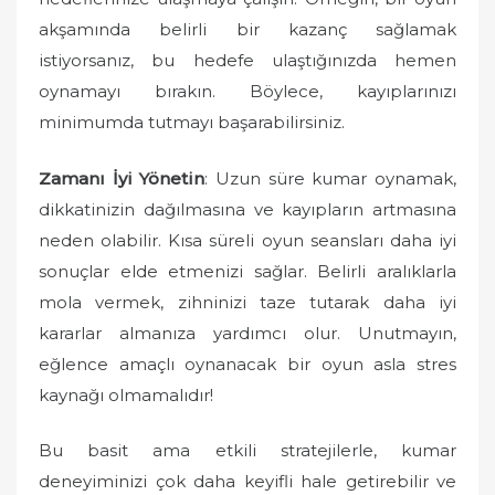
akşamında belirli bir kazanç sağlamak
istiyorsanız, bu hedefe ulaştığınızda hemen
oynamayı bırakın. Böylece, kayıplarınızı
minimumda tutmayı başarabilirsiniz.
Zamanı İyi Yönetin
: Uzun süre kumar oynamak,
dikkatinizin dağılmasına ve kayıpların artmasına
neden olabilir. Kısa süreli oyun seansları daha iyi
sonuçlar elde etmenizi sağlar. Belirli aralıklarla
mola vermek, zihninizi taze tutarak daha iyi
kararlar almanıza yardımcı olur. Unutmayın,
eğlence amaçlı oynanacak bir oyun asla stres
kaynağı olmamalıdır!
Bu basit ama etkili stratejilerle, kumar
deneyiminizi çok daha keyifli hale getirebilir ve