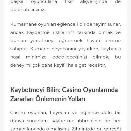
başka oyuncularla fikir alışverişinde de
bulunabilirsiniz.
Kumarhane oyunları eğlenceli bir deneyim sunar,
ancak kaybetme risklerinin farkında olmak ve
bunları yönetmeyi öğrenmek hayati öneme
sahiptir. Kumarın heyecanını yaşarken, kaybınızı
nasıl minimize edebileceğinizi bilmek, bu
deneyimi çok daha keyifli hale getirecektir.
Kaybetmeyi Bilin: Casino Oyunlarında
Zararları Önlemenin Yolları
Casino oyunları, heyecan ve eğlence dolu bir
dünya sunarken, kaybetme ihtimalinin de her
zaman farkında olmalısınız. Zihninizde bu gerçeği