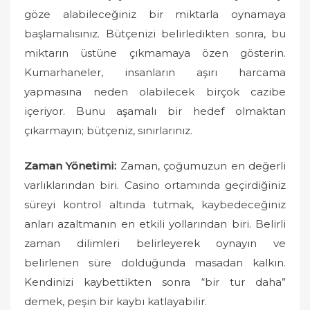
d
göze alabileceğiniz bir miktarla oynamaya
o
başlamalısınız. Bütçenizi belirledikten sonra, bu
n
miktarın üstüne çıkmamaya özen gösterin.
Kumarhaneler, insanların aşırı harcama
yapmasına neden olabilecek birçok cazibe
içeriyor. Bunu aşamalı bir hedef olmaktan
çıkarmayın; bütçeniz, sınırlarınız.
Zaman Yönetimi:
Zaman, çoğumuzun en değerli
varlıklarından biri. Casino ortamında geçirdiğiniz
süreyi kontrol altında tutmak, kaybedeceğiniz
anları azaltmanın en etkili yollarından biri. Belirli
zaman dilimleri belirleyerek oynayın ve
belirlenen süre dolduğunda masadan kalkın.
Kendinizi kaybettikten sonra “bir tur daha”
demek, peşin bir kaybı katlayabilir.