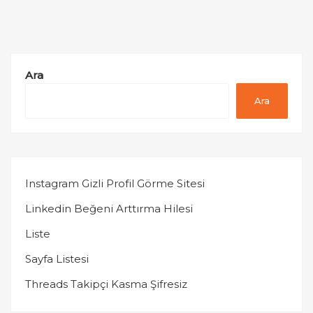
Ara
Ara
Instagram Gizli Profil Görme Sitesi
Linkedin Beğeni Arttırma Hilesi
Liste
Sayfa Listesi
Threads Takipçi Kasma Şifresiz