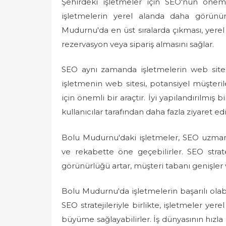
Şehirdeki işletmeler için SEO'nun önem
işletmelerin yerel alanda daha görünür
Mudurnu'da en üst sıralarda çıkması, yerel 
rezervasyon veya sipariş almasını sağlar.
SEO aynı zamanda işletmelerin web siteler
işletmenin web sitesi, potansiyel müşteri
için önemli bir araçtır. İyi yapılandırılmış
kullanıcılar tarafından daha fazla ziyaret edil
Bolu Mudurnu'daki işletmeler, SEO uzmanlar
ve rekabette öne geçebilirler. SEO strate
görünürlüğü artar, müşteri tabanı genişler ve 
Bolu Mudurnu'da işletmelerin başarılı ola
SEO stratejileriyle birlikte, işletmeler yer
büyüme sağlayabilirler. İş dünyasının hızl