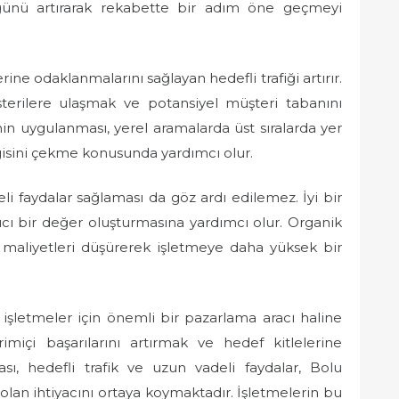
lüğünü artırarak rekabette bir adım öne geçmeyi
erine odaklanmalarını sağlayan hedefli trafiği artırır.
terilere ulaşmak ve potansiyel müşteri tabanını
nin uygulanması, yerel aramalarda üst sıralarda yer
gisini çekme konusunda yardımcı olur.
i faydalar sağlaması da göz ardı edilemez. İyi bir
lıcı bir değer oluşturmasına yardımcı olur. Organik
 maliyetleri düşürerek işletmeye daha yüksek bir
işletmeler için önemli bir pazarlama aracı haline
rimiçi başarılarını artırmak ve hedef kitlelerine
sı, hedefli trafik ve uzun vadeli faydalar, Bolu
lan ihtiyacını ortaya koymaktadır. İşletmelerin bu