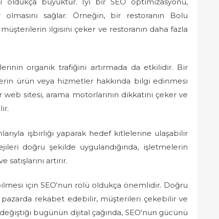
i oldukça büyüktür. İyi bir SEO optimizasyonu,
 olmasını sağlar. Örneğin, bir restoranın Bolu
müşterilerin ilgisini çeker ve restoranın daha fazla
inin organik trafiğini artırmada da etkilidir. Bir
lerin ürün veya hizmetler hakkında bilgi edinmesi
 bir web sitesi, arama motorlarının dikkatini çeker ve
ir.
ıyla işbirliği yaparak hedef kitlelerine ulaşabilir
jileri doğru şekilde uygulandığında, işletmelerin
satışlarını artırır.
bilmesi için SEO'nun rolü oldukça önemlidir. Doğru
el pazarda rekabet edebilir, müşterileri çekebilir ve
a değiştiği bugünün dijital çağında, SEO'nun gücünü