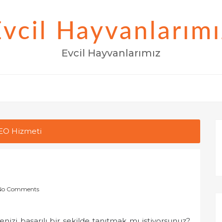
Evcil Hayvanlarımı
Evcil Hayvanlarımız
EO Hizmeti
No Comments
izi başarılı bir şekilde tanıtmak mı istiyorsunuz?