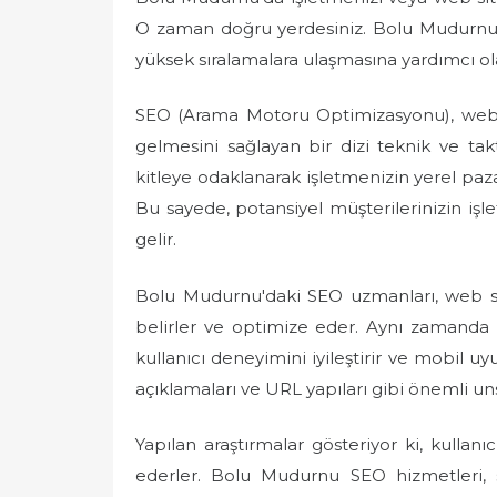
e
O zaman doğru yerdesiniz. Bolu Mudurnu 
d
yüksek sıralamalara ulaşmasına yardımcı ola
o
n
SEO (Arama Motoru Optimizasyonu), web 
gelmesini sağlayan bir dizi teknik ve ta
kitleye odaklanarak işletmenizin yerel paz
Bu sayede, potansiyel müşterilerinizin iş
gelir.
Bolu Mudurnu'daki SEO uzmanları, web sit
belirler ve optimize eder. Aynı zamanda te
kullanıcı deneyimini iyileştirir ve mobil uy
açıklamaları ve URL yapıları gibi önemli uns
Yapılan araştırmalar gösteriyor ki, kullanı
ederler. Bolu Mudurnu SEO hizmetleri, si