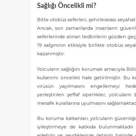
Sağlığı Öncelikli mi?
Bitlis otobüs seferleri, şehirlerarası seyah
Ancak, son zamanlarda insanların güvenl
seferlerinde alınan tedbirlerin gözden ge
19 salgınının etkisiyle birlikte otobüs s
kazanmıştır.
Yolcuların sağlığını korumak amacıyla Bit
kullanımı öncelikli hale getirilmiştir. Bu 
virüsün yayılmasını engellemeyi hede
yerleştirilen şeffaf siperlikler, yolcuları
mesafe kurallarına uyulmasını sağlamaktadı
Bu koruma kalkanları, yolcuların güvenliğ
iyileştirmeye de katkıda bulunmaktadır.
edebilir ve sevdikleriyle iletişim halinde o