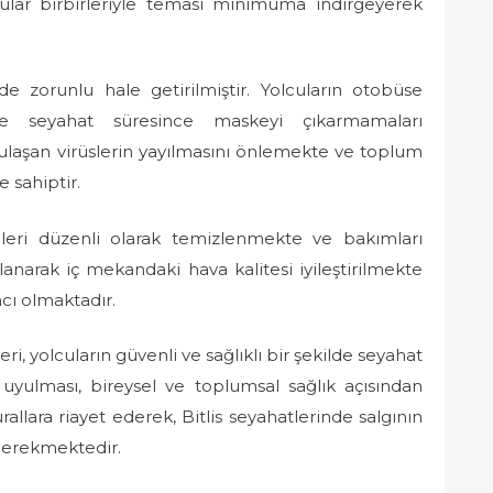
ular birbirleriyle teması minimuma indirgeyerek
e zorunlu hale getirilmiştir. Yolcuların otobüse
seyahat süresince maskeyi çıkarmamaları
laşan virüslerin yayılmasını önlemekte ve toplum
 sahiptir.
leri düzenli olarak temizlenmekte ve bakımları
anarak iç mekandaki hava kalitesi iyileştirilmekte
mcı olmaktadır.
i, yolcuların güvenli ve sağlıklı bir şekilde seyahat
yulması, bireysel ve toplumsal sağlık açısından
lara riayet ederek, Bitlis seyahatlerinde salgının
gerekmektedir.