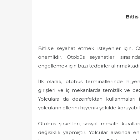
e
d
Bitlis
o
n
Bitlis'e seyahat etmek isteyenler için, 
önemlidir. Otobüs seyahatleri sırasın
engellemek için bazı tedbirler alınmaktadır
İlk olarak, otobüs terminallerinde hijye
girişleri ve iç mekanlarda temizlik ve de
Yolculara da dezenfektan kullanmaları i
yolcuların ellerini hijyenik şekilde koruyab
Otobüs şirketleri, sosyal mesafe kurall
değişiklik yapmıştır. Yolcular arasında e