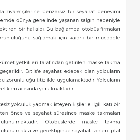
uyla ziyaretçilerine benzersiz bir seyahat deneyimi
nemde dünya genelinde yaşanan salgın nedeniyle
ktiren bir hal aldı. Bu bağlamda, otobüs firmaları
runluluğunu sağlamak için kararlı bir mücadele
ümet yetkilileri tarafından getirilen maske takma
eçerlidir. Bitlis'e seyahat edecek olan yolcuların
u zorunluluğu titizlikle uygulamaktadır. Yolcuların
elikleri arasında yer almaktadır.
siz yolculuk yapmak isteyen kişilerle ilgili katı bir
atten önce ve seyahat süresince maske takmaları
 bulunulmaktadır. Otobüslerde maske takma
bulunulmakta ve gerektiğinde seyahat izinleri iptal