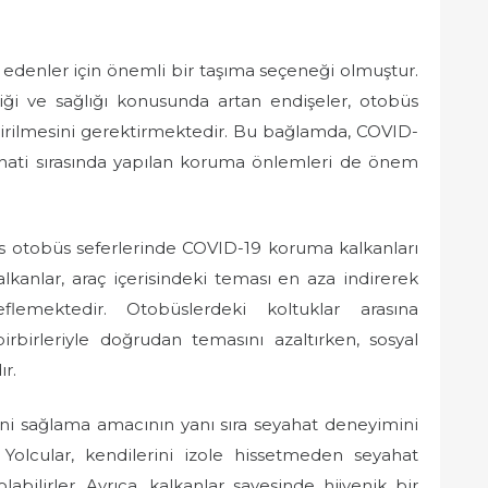
at edenler için önemli bir taşıma seçeneği olmuştur.
iği ve sağlığı konusunda artan endişeler, otobüs
çirilmesini gerektirmektedir. Bu bağlamda, COVID-
eyahati sırasında yapılan koruma önlemleri de önem
lis otobüs seferlerinde COVID-19 koruma kalkanları
kalkanlar, araç içerisindeki teması en aza indirerek
flemektedir. Otobüslerdeki koltuklar arasına
n birbirleriyle doğrudan temasını azaltırken, sosyal
r.
ini sağlama amacının yanı sıra seyahat deneyimini
 Yolcular, kendilerini izole hissetmeden seyahat
labilirler. Ayrıca, kalkanlar sayesinde hijyenik bir