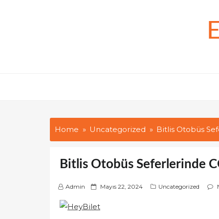
Skip
to
content
Home
Uncategorized
Bitlis Otobüs Se
Bitlis Otobüs Seferlerinde
P
Admin
Mayıs 22, 2024
Uncategorized
o
s
t