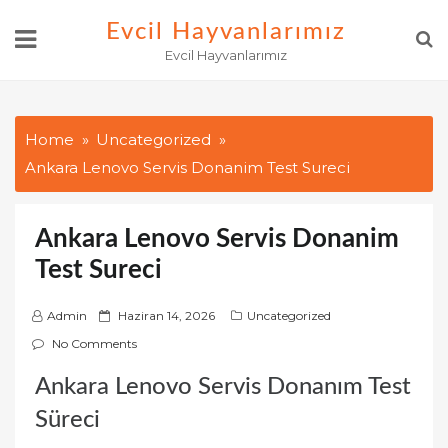
Skip
Evcil Hayvanlarımız
to
Evcil Hayvanlarımız
content
Home
Uncategorized
Ankara Lenovo Servis Donanim Test Sureci
Ankara Lenovo Servis Donanim
Test Sureci
P
Admin
Haziran 14, 2026
Uncategorized
o
No Comments
s
Ankara Lenovo Servis Donanım Test
t
e
Süreci
d