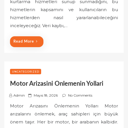
kurtarma hizmetleri sunup sunmadığını, bu
e
hizmetlerin kapsamını ve kullanıcıların bu
d
o
hizmetlerden nasıl yararlanabileceğini
n
inceleyeceğiz. Veri kaybı,…
Read More
UNCATEGORIZED
Motor Arizasini Onlemenin Yollari
P
Admin
Mayıs 18, 2026
No Comments
o
Motor Arızasını Önlemenin Yolları Motor
s
arızalarını önlemek, araç sahipleri için büyük
t
önem taşır. Her bir motor, bir arabanın kalbidir.
e