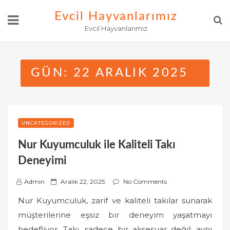
Skip
Evcil Hayvanlarımız
to
Evcil Hayvanlarımız
content
GÜN:
22 ARALIK 2025
UNCATEGORIZED
Nur Kuyumculuk ile Kaliteli Takı
Deneyimi
P
Admin
Aralık 22, 2025
No Comments
o
Nur Kuyumculuk, zarif ve kaliteli takılar sunarak
s
müşterilerine eşsiz bir deneyim yaşatmayı
t
hedefliyor. Takı, sadece bir aksesuar değil; aynı