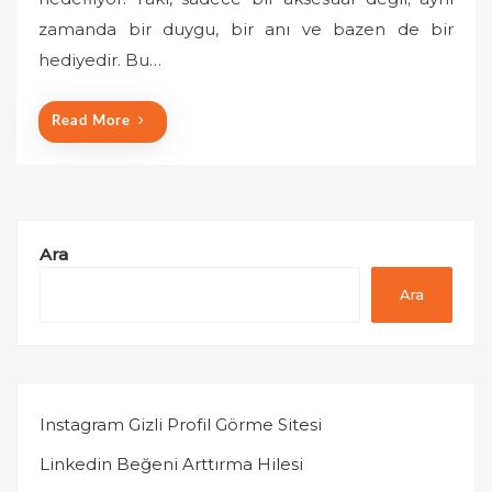
e
zamanda bir duygu, bir anı ve bazen de bir
d
o
hediyedir. Bu…
n
Read More
Ara
Ara
Instagram Gizli Profil Görme Sitesi
Linkedin Beğeni Arttırma Hilesi