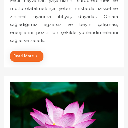
Evcil hayvanlar, yaşamlarını sürdürebilmek ve
s
mutlu olabilmek için yeterli miktarda fiziksel ve
t
zihinsel uyarıma ihtiyaç duyarlar. Onlara
e
sağladığımız egzersiz ve beyin çalışması,
d
o
enerjilerini pozitif bir şekilde yönlendirmelerini
n
sağlar ve zararlı…
Read More