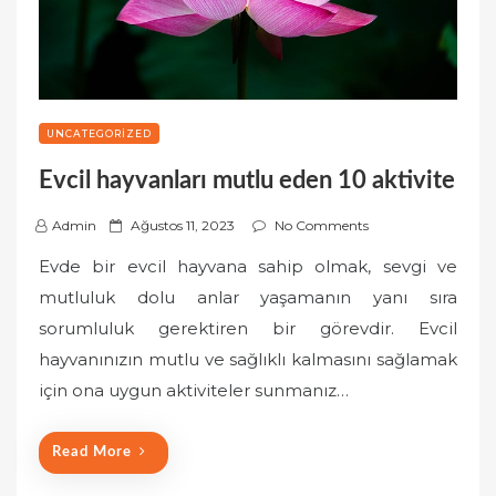
UNCATEGORIZED
Evcil hayvanları mutlu eden 10 aktivite
P
Admin
Ağustos 11, 2023
No Comments
o
Evde bir evcil hayvana sahip olmak, sevgi ve
s
mutluluk dolu anlar yaşamanın yanı sıra
t
sorumluluk gerektiren bir görevdir. Evcil
e
hayvanınızın mutlu ve sağlıklı kalmasını sağlamak
d
o
için ona uygun aktiviteler sunmanız…
n
Read More