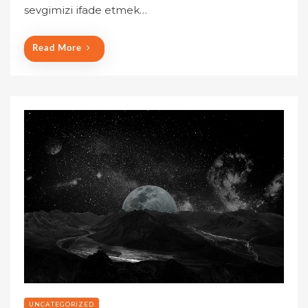
o
sevgimizi ifade etmek…
n
Read More
UNCATEGORIZED