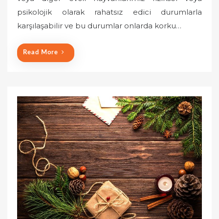
psikolojik olarak rahatsız edici durumlarla
d
o
karşılaşabilir ve bu durumlar onlarda korku…
n
Read More