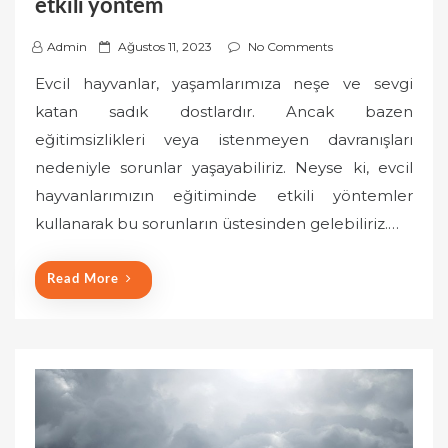
etkili yöntem
P
Admin
Ağustos 11, 2023
No Comments
o
Evcil hayvanlar, yaşamlarımıza neşe ve sevgi
s
katan sadık dostlardır. Ancak bazen
t
eğitimsizlikleri veya istenmeyen davranışları
e
nedeniyle sorunlar yaşayabiliriz. Neyse ki, evcil
d
o
hayvanlarımızın eğitiminde etkili yöntemler
n
kullanarak bu sorunların üstesinden gelebiliriz.…
Read More