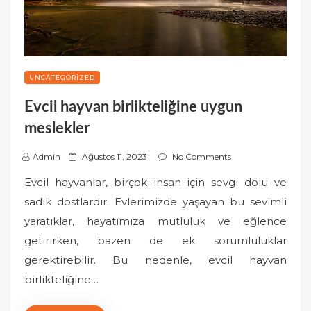
UNCATEGORIZED
Evcil hayvan birlikteliğine uygun
meslekler
P
Admin
Ağustos 11, 2023
No Comments
o
Evcil hayvanlar, birçok insan için sevgi dolu ve
s
sadık dostlardır. Evlerimizde yaşayan bu sevimli
t
yaratıklar, hayatımıza mutluluk ve eğlence
e
getirirken, bazen de ek sorumluluklar
d
o
gerektirebilir. Bu nedenle, evcil hayvan
n
birlikteliğine…