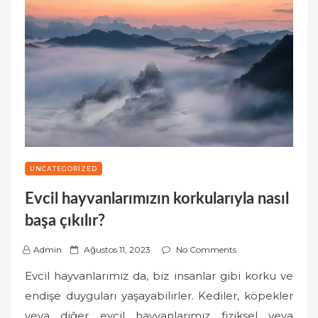
UNCATEGORIZED
Evcil hayvanlarımızın korkularıyla nasıl
başa çıkılır?
P
Admin
Ağustos 11, 2023
No Comments
o
Evcil hayvanlarımız da, biz insanlar gibi korku ve
s
endişe duyguları yaşayabilirler. Kediler, köpekler
t
veya diğer evcil hayvanlarımız fiziksel veya
e