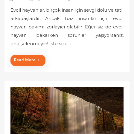
o
Evcil hayvanlar, birçok insan için sevgi dolu ve tatlı
s
arkadaşlardır. Ancak, bazı insanlar için evcil
t
hayvan bakımı zorlayıcı olabilir. Eğer siz de evcil
e
hayvan bakarken sorunlar yaşıyorsanız,
d
o
endişelenmeyin! İşte size…
n
Read More