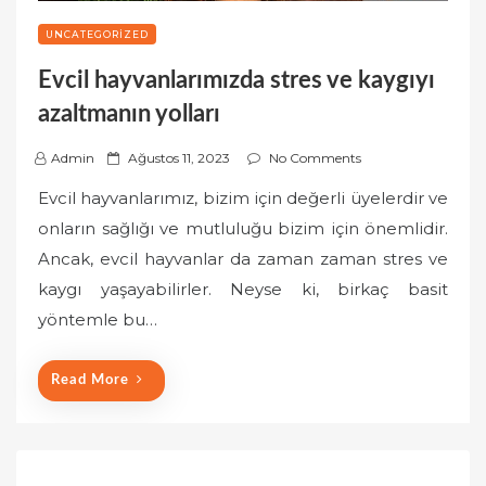
UNCATEGORIZED
Evcil hayvanlarımızda stres ve kaygıyı
azaltmanın yolları
P
Admin
Ağustos 11, 2023
No Comments
o
Evcil hayvanlarımız, bizim için değerli üyelerdir ve
s
onların sağlığı ve mutluluğu bizim için önemlidir.
t
Ancak, evcil hayvanlar da zaman zaman stres ve
e
kaygı yaşayabilirler. Neyse ki, birkaç basit
d
o
yöntemle bu…
n
Read More