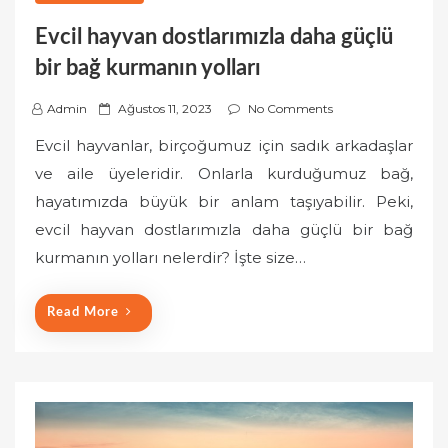
Evcil hayvan dostlarımızla daha güçlü
bir bağ kurmanın yolları
P
Admin
Ağustos 11, 2023
No Comments
o
Evcil hayvanlar, birçoğumuz için sadık arkadaşlar
s
ve aile üyeleridir. Onlarla kurduğumuz bağ,
t
hayatımızda büyük bir anlam taşıyabilir. Peki,
e
evcil hayvan dostlarımızla daha güçlü bir bağ
d
o
kurmanın yolları nelerdir? İşte size…
n
Read More