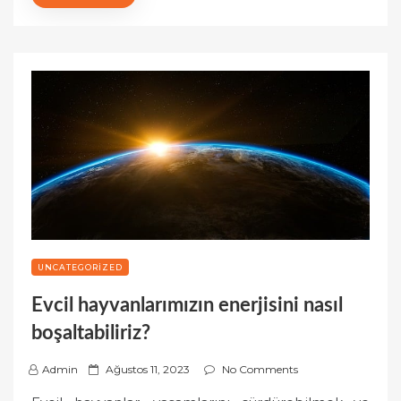
UNCATEGORIZED
Evcil hayvanlarımızın enerjisini nasıl
boşaltabiliriz?
P
Admin
Ağustos 11, 2023
No Comments
o