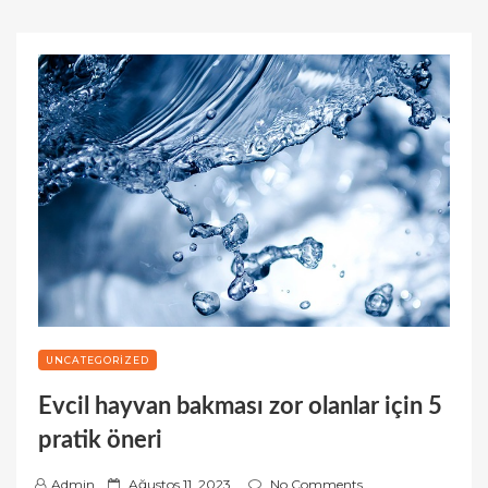
UNCATEGORIZED
Evcil hayvan bakması zor olanlar için 5
pratik öneri
P
Admin
Ağustos 11, 2023
No Comments