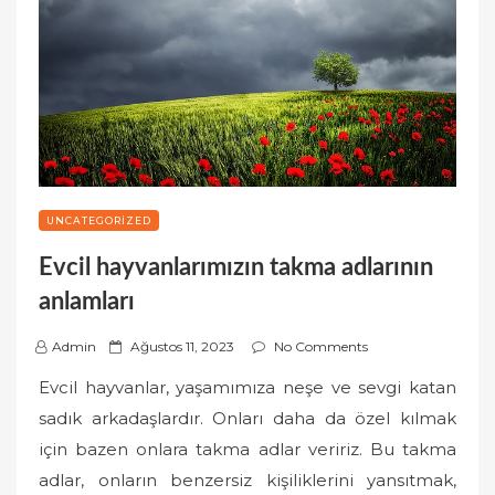
UNCATEGORIZED
Evcil hayvanlarımızın takma adlarının
anlamları
P
Admin
Ağustos 11, 2023
No Comments
o
Evcil hayvanlar, yaşamımıza neşe ve sevgi katan
s
sadık arkadaşlardır. Onları daha da özel kılmak
t
için bazen onlara takma adlar veririz. Bu takma
e
adlar, onların benzersiz kişiliklerini yansıtmak,
d