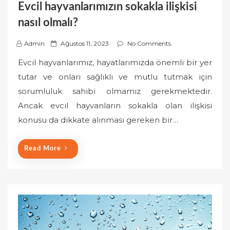
Evcil hayvanlarımızın sokakla ilişkisi
nasıl olmalı?
P
Admin
Ağustos 11, 2023
No Comments
o
Evcil hayvanlarımız, hayatlarımızda önemli bir yer
s
tutar ve onları sağlıklı ve mutlu tutmak için
t
sorumluluk sahibi olmamız gerekmektedir.
e
Ancak evcil hayvanların sokakla olan ilişkisi
d
o
konusu da dikkate alınması gereken bir…
n
Read More