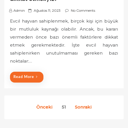
P
Admin
Ağustos 11, 2023
No Comments
o
Evcil hayvan sahiplenmek, birçok kişi için büyük
s
bir mutluluk kaynağı olabilir. Ancak, bu kararı
t
vermeden önce bazı önemli faktörlere dikkat
e
etmek gerekmektedir. İşte evcil hayvan
d
o
sahiplenirken unutulmaması gereken bazı
n
noktalar:…
Read More
Yazı
Önceki
51
Sonraki
sayfalaması