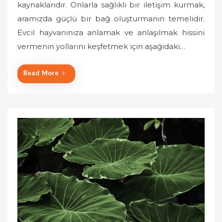
kaynaklarıdır. Onlarla sağlıklı bir iletişim kurmak,
t
aramızda güçlü bir bağ oluşturmanın temelidir.
e
Evcil hayvanınıza anlamak ve anlaşılmak hissini
d
o
vermenin yollarını keşfetmek için aşağıdaki…
n
Read More