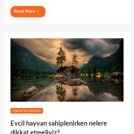
n
Read More
UNCATEGORIZED
Evcil hayvan sahiplenirken nelere
dikkat etmeliyiz?