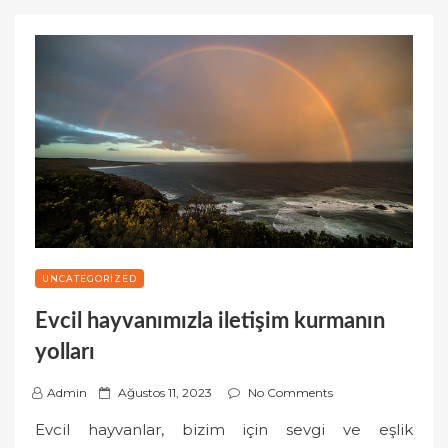
UNCATEGORIZED
Evcil hayvanımızla iletişim kurmanın
yolları
P
Admin
Ağustos 11, 2023
No Comments
o
Evcil hayvanlar, bizim için sevgi ve eşlik
s