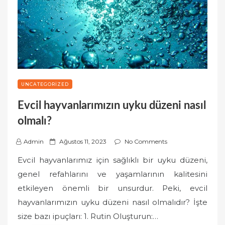
UNCATEGORIZED
Evcil hayvanlarımızın uyku düzeni nasıl
olmalı?
P
Admin
Ağustos 11, 2023
No Comments
o
Evcil hayvanlarımız için sağlıklı bir uyku düzeni,
s
genel refahlarını ve yaşamlarının kalitesini
t
etkileyen önemli bir unsurdur. Peki, evcil
e
hayvanlarımızın uyku düzeni nasıl olmalıdır? İşte
d
o
size bazı ipuçları: 1. Rutin Oluşturun:…