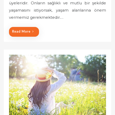
üyeleridir. Onların sağlıklı ve mutlu bir şekilde
d
o
yaşamasını istiyorsak, yaşam alanlarına önem
n
vermemiz gerekmektedir.…
Read More