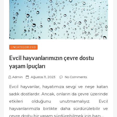
UNCATEGORIZED
Evcil hayvanlarımızın çevre dostu
yaşam ipuçları
P
Admin
Ağustos 11, 2023
No Comments
o
Evcil hayvanlar, hayatımıza sevgi ve neşe katan
s
sadık dostlardır. Ancak, onların da çevre üzerinde
t
etkileri olduğunu unutmamalıyız. Evcil
e
hayvanlarımızla birlikte daha sürdürülebilir ve
d
o
çevre dostu bir yaşam sürdürebilmek için bazı…