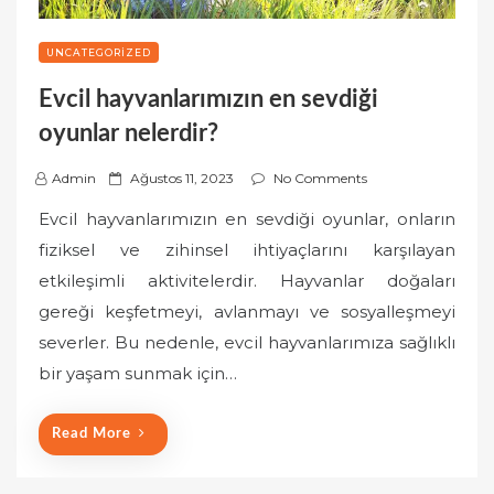
UNCATEGORIZED
Evcil hayvanlarımızın en sevdiği
oyunlar nelerdir?
P
Admin
Ağustos 11, 2023
No Comments
o
Evcil hayvanlarımızın en sevdiği oyunlar, onların
s
fiziksel ve zihinsel ihtiyaçlarını karşılayan
t
etkileşimli aktivitelerdir. Hayvanlar doğaları
e
gereği keşfetmeyi, avlanmayı ve sosyalleşmeyi
d
o
severler. Bu nedenle, evcil hayvanlarımıza sağlıklı
n
bir yaşam sunmak için…
Read More