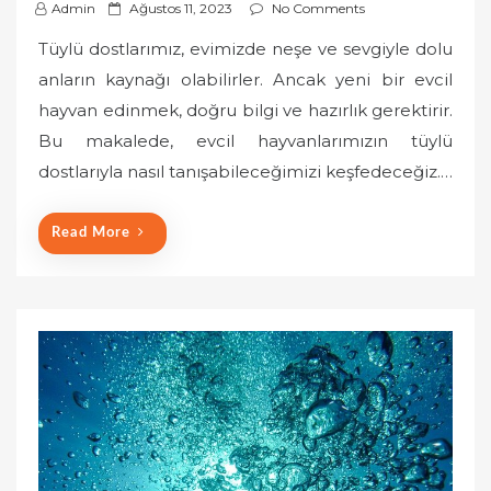
P
Admin
Ağustos 11, 2023
No Comments
o
Tüylü dostlarımız, evimizde neşe ve sevgiyle dolu
s
anların kaynağı olabilirler. Ancak yeni bir evcil
t
hayvan edinmek, doğru bilgi ve hazırlık gerektirir.
e
Bu makalede, evcil hayvanlarımızın tüylü
d
o
dostlarıyla nasıl tanışabileceğimizi keşfedeceğiz.…
n
Read More