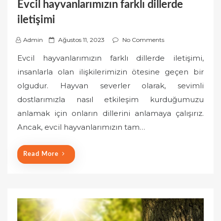
Evcil hayvanlarımızın farklı dillerde
iletişimi
P
Admin
Ağustos 11, 2023
No Comments
o
Evcil hayvanlarımızın farklı dillerde iletişimi,
s
insanlarla olan ilişkilerimizin ötesine geçen bir
t
olgudur. Hayvan severler olarak, sevimli
e
dostlarımızla nasıl etkileşim kurduğumuzu
d
o
anlamak için onların dillerini anlamaya çalışırız.
n
Ancak, evcil hayvanlarımızın tam…
Read More