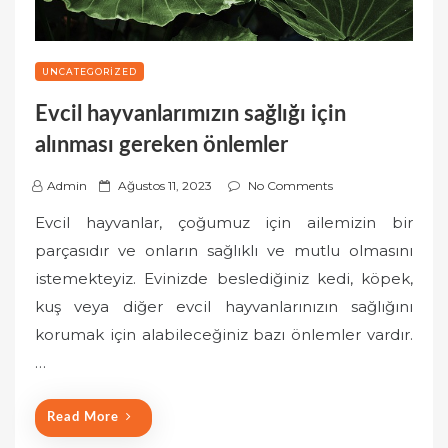
UNCATEGORIZED
Evcil hayvanlarımızın sağlığı için
alınması gereken önlemler
P
Admin
Ağustos 11, 2023
No Comments
o
Evcil hayvanlar, çoğumuz için ailemizin bir
s
parçasıdır ve onların sağlıklı ve mutlu olmasını
t
istemekteyiz. Evinizde beslediğiniz kedi, köpek,
e
kuş veya diğer evcil hayvanlarınızın sağlığını
d
o
korumak için alabileceğiniz bazı önlemler vardır.
n
…
Read More