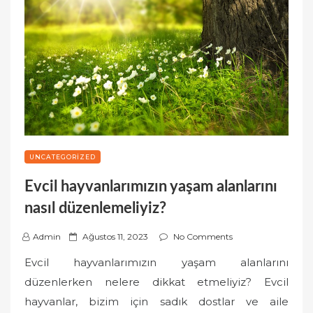
UNCATEGORIZED
Evcil hayvanlarımızın yaşam alanlarını
nasıl düzenlemeliyiz?
P
Admin
Ağustos 11, 2023
No Comments
o
Evcil hayvanlarımızın yaşam alanlarını
s
düzenlerken nelere dikkat etmeliyiz? Evcil
t
hayvanlar, bizim için sadık dostlar ve aile
e